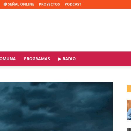
🔴 SEÑAL ONLINE
PROYECTOS
PODCAST
OMUNA
PROGRAMAS
▶ RADIO