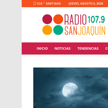
C
12.8
JUEVES, AGOSTO 6, 2026
SANTIAGO
Radio
San
Joaquín
INICIO
NOTICIAS
TENDENCIAS
C