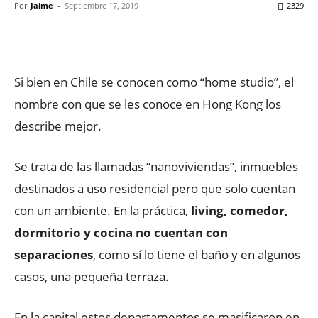
Por
Jaime
-
Septiembre 17, 2019
2329
Facebook
X
WhatsApp
ReddIt
Si bien en Chile se conocen como “home studio”, el
nombre con que se les conoce en Hong Kong los
describe mejor.
Se trata de las llamadas “nanoviviendas”, inmuebles
destinados a uso residencial pero que solo cuentan
con un ambiente. En la práctica,
living, comedor,
dormitorio y cocina no cuentan con
separaciones
, como sí lo tiene el baño y en algunos
casos, una pequeña terraza.
En la capital estos departamentos se masificaron en