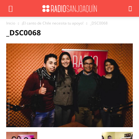
Inicio
¡El canto de Chile necesita tu apoyo!
_DSC0068
_DSC0068